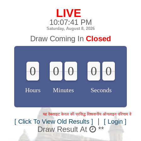
LIVE
10:07:41 PM
Saturday, August 8, 2026
Draw Coming In
Closed
0
0
0
0
0
0
0
0
0
0
Hours
Minutes
Seconds
यह वेबसाइट केरल की प्रसिद्ध विश्वसनीय ऑनलाइन परिणाम वेबसाइट है। 
|
[ Click To View Old Results ]
[ Login ]
Draw Result At
**