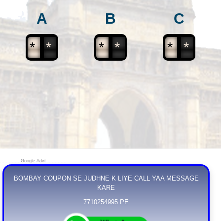
A
B
C
*
*
*
*
*
*
............. Google Advt .............
BOMBAY COUPON SE JUDHNE K LIYE CALL YAA MESSAGE
KARE
7710254995 PE